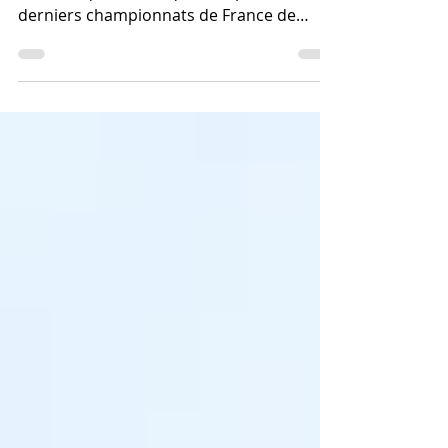
Place aux réactions de nos plus jeunes
athlètes qui étaient qualifiés pour les
derniers championnats de France de
cross à CAP'DECOUVERTE...