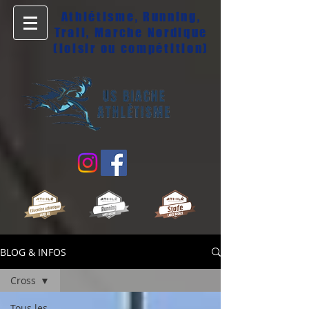
Athlétisme, Running,
Trail, Marche Nordique
(loisir ou compétition)
BLOG & INFOS
Cross
Tous les