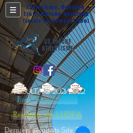
Athlétisme, Running,
Trail, Marche Nordique
(loisir ou compétition)
RESULTATS 2021/2022
Résultats site CD62
Résultats site LHDFA
Derniers résultats Site FFA