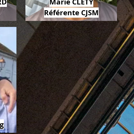
RD
Marie CLETY
Référente CJSM
ng