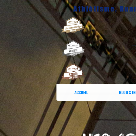
Athlétisme, Runn
ACCUEIL
BLOG & I