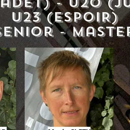
Cadet) - U20 (j
U23 (ESPOIR)
senior - maste