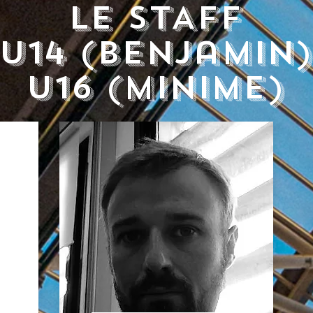
Le STAFF
U14 (benjamin)
U16 (minime)