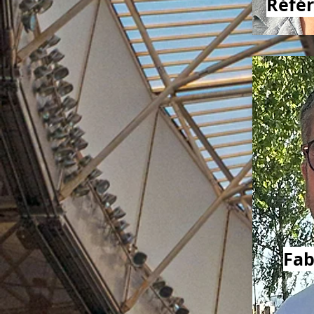
Référ
Fab