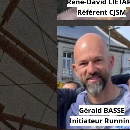
René-David LIETA
Référent CJSM
Gérald BASSE
Initiateur Runni