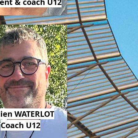
ent & coach U12
ien WATERLOT
Coach U12