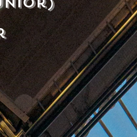
unior)
r