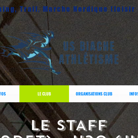
ing, Trail, Marche Nordique (loisir
NFOS
LE CLUB
ORGANISATIONS CLUB
INFO
Le STAFF