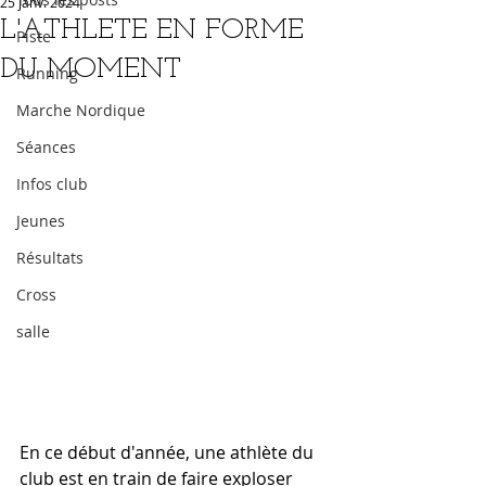
25 janv. 2024
L'ATHLETE EN FORME
Piste
DU MOMENT
Running
Marche Nordique
Séances
Infos club
Jeunes
Résultats
Cross
salle
En ce début d'année, une athlète du 
club est en train de faire exploser 