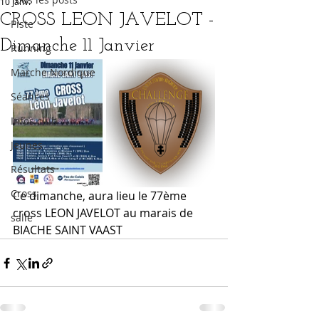
10 janv.
CROSS LEON JAVELOT -
Piste
Dimanche 11 Janvier
Running
Marche Nordique
Séances
Infos club
Jeunes
Résultats
Cross
Ce dimanche, aura lieu le 77ème 
cross LEON JAVELOT au marais de 
salle
BIACHE SAINT VAAST