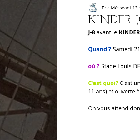
Eric Mésséant
13 
Cross
salle
KINDER 
J-8
 avant le 
KINDER
Quand ?
 Samedi 2
où ? 
Stade Louis D
C'est quoi?
 C'est u
11 ans) et ouverte 
On vous attend don