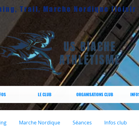
ing, Trail, Marche Nordique (loisir
NFOS
LE CLUB
ORGANISATIONS CLUB
INFO
ing
Marche Nordique
Séances
Infos club