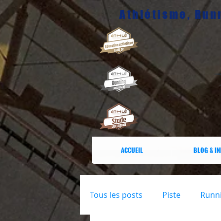
Athlétisme, Runn
ACCUEIL
BLOG & I
Tous les posts
Piste
Runn