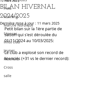
10 mars 2025
BILAN HIVERNAL
Piste
2024/2025
Running
Dernière mise à jour :
11 mars 2025
Marche Nordique
Petit bilan sur la 1ère partie de 
Séances
saison qui s'est déroulée du 
01/11/2024 au 10/03/2025:
Infos club
Jeunes
Le club a explosé son record de 
licenciés (+31 vs le dernier record):
Résultats
Cross
salle