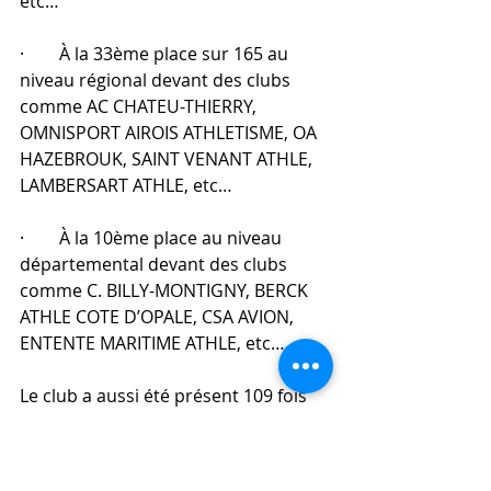
etc…
·        À la 33ème place sur 165 au 
niveau régional devant des clubs 
comme AC CHATEU-THIERRY, 
OMNISPORT AIROIS ATHLETISME, OA 
HAZEBROUK, SAINT VENANT ATHLE, 
LAMBERSART ATHLE, etc…
·        À la 10ème place au niveau 
départemental devant des clubs 
comme C. BILLY-MONTIGNY, BERCK 
ATHLE COTE D’OPALE, CSA AVION, 
ENTENTE MARITIME ATHLE, etc…
Le club a aussi été présent 109 fois 
dans les différents jurys, dont 4 fois 
dans des jurys de niveau national et 
International. René-david LIETARD a 