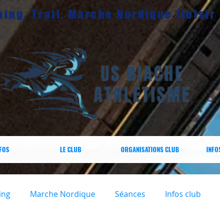
ing, Trail, Marche Nordique (loisir
NFOS
LE CLUB
ORGANISATIONS CLUB
INFO
ing
Marche Nordique
Séances
Infos club