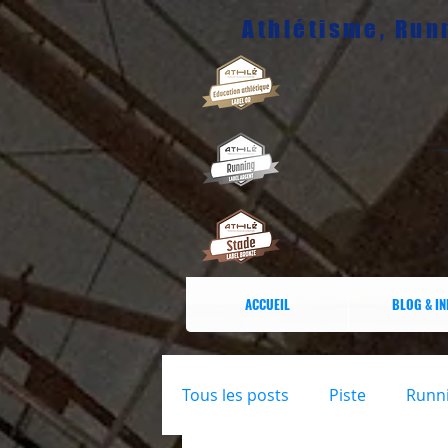
Athlétisme, Runn
ACCUEIL
BLOG & I
Tous les posts
Piste
Runn