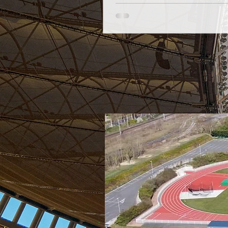
VAAST L'US BIACHE ATHLETIS
organise une séance de déco
la pratique de la Marche Nor
ce...