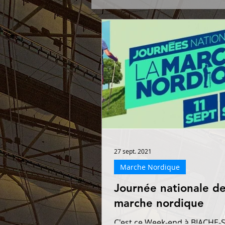
Résultats
Cross
27 sept. 2021
Marche Nordique
Journée nationale de
marche nordique
C'est ce Week-end à BIACHE-