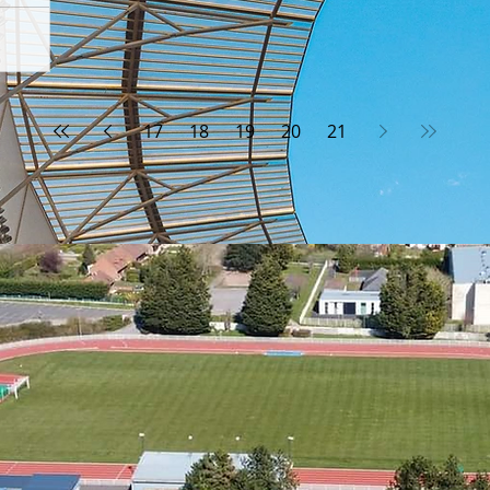
ME
uverte à
dique
17
18
19
20
21