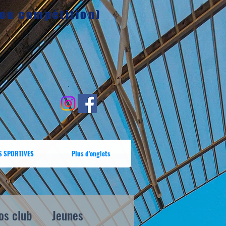
 ou compétition)
S SPORTIVES
Plus d'onglets
os club
Jeunes