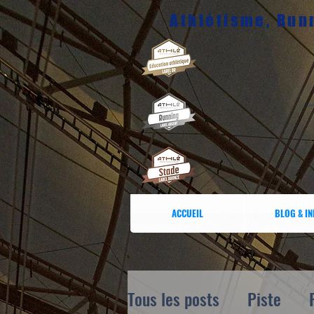
Athlétisme, Runn
ACCUEIL
BLOG & I
Tous les posts
Piste