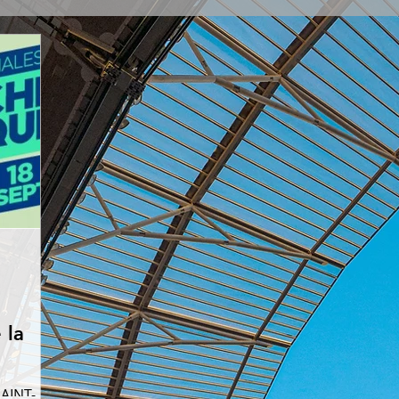
salle
 la
SAINT-