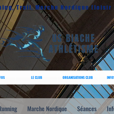
ing, Trail, Marche Nordique (loisir
NFOS
LE CLUB
ORGANISATIONS CLUB
INFO
Running
Marche Nordique
Séances
Inf