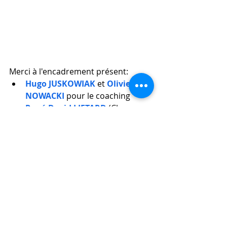
Merci à l'encadrement présent:
Hugo JUSKOWIAK
 et 
Olivier 
NOWACKI 
pour le coaching
René-David LIETARD
 (Chrono 
Electrique) et 
Eric MESSEANT
(Juge Lancers) présents dans le 
jury
Jeunes
Résultats