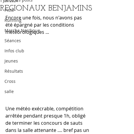
1 juil. 2024
REGIONAUX BENJAMINS
Piste
Encore une fois, nous n'avons pas 
Running
été épargné par les conditions 
Marche Nordique
météorologiques ...
Séances
Infos club
Jeunes
Résultats
Cross
salle
Une météo exécrable, compétition 
arrêtée pendant presque 1h, obligé 
de terminer les concours de sauts 
dans la salle attenante .... bref pas un 