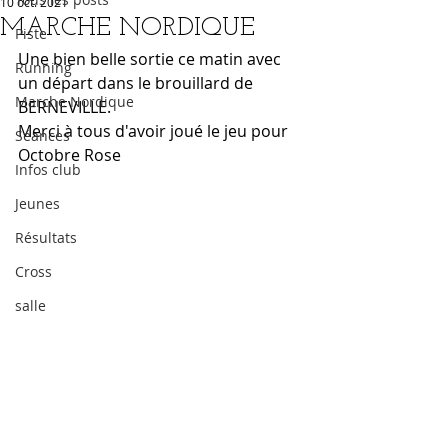
10 oct. 2021
MARCHE NORDIQUE
Piste
Une bien belle sortie ce matin avec 
Running
un départ dans le brouillard de 
Marche Nordique
BERNEVILLE.
Merci à tous d'avoir joué le jeu pour 
Séances
Octobre Rose
Infos club
Jeunes
Résultats
Cross
salle