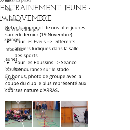
22 nov. 2022
ENTRAINEMENT JEUNE -
Piste
19 NOVEMBRE
Running
Bel entrainement de nos plus jeunes 
Marche Nordique
samedi dernier (19 Novembre).
Séances
Pour les Eveils => Différents 
ateliers ludiques dans la salle 
Infos club
des sports
Jeunes
Pour les Poussins => Séance 
Résultats
d'endurance sur le stade
En bonus, photo de groupe avec la 
Cross
coupe du club le plus représenté aux 
salle
courses nature d'ARRAS.