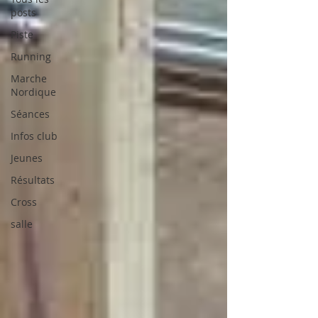
posts
Piste
Running
Marche
Nordique
Séances
Infos club
Jeunes
Résultats
Cross
salle