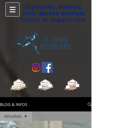
Athlétisme, Running,
Trail, Marche Nordique
(loisir ou compétition)
BLOG & INFOS
Résultats
Tous les